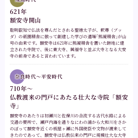
621年
お問い合わせ
額安寺開山
聡明叡知で仏法を尊んだとされる聖徳太子が、釈尊（ブッ
プライバシーポリシー
ダ）の祇園精舎に倣って創建した学びの道場｢熊凝精舎｣が山
号の由来です。額安寺は621年に熊凝精舎を置いた跡地に建
立された寺院で、後に東大寺、興福寺と並ぶ大寺となる大安
寺の前身であると言われています。
奈良時代～平安時代
710年～
仏教渡来の門戸にあたる壮大な寺院「額安
寺」
額安寺のあたりは初瀬川と佐保川の合流する古代水路による
交通の要所で、瀬戸内海を通りなにわの浦から大和川をさか
のぼって額安寺近くの板屋ヶ瀬に外国使臣や文物が渡来して
きたのであって、額安寺は仏教伝来の門戸に規模壮大な大寺