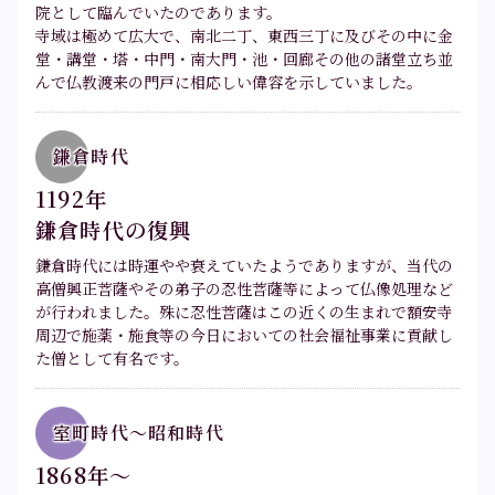
院として臨んでいたのであります。
寺域は極めて広大で、南北二丁、東西三丁に及びその中に金
堂・講堂・塔・中門・南大門・池・回廊その他の諸堂立ち並
んで仏教渡来の門戸に相応しい偉容を示していました。
鎌倉時代
1192年
鎌倉時代の復興
鎌倉時代には時運やや衰えていたようでありますが、当代の
高僧興正菩薩やその弟子の忍性菩薩等によって仏像処理など
が行われました。殊に忍性菩薩はこの近くの生まれで額安寺
周辺で施薬・施食等の今日においての社会福祉事業に貢献し
た僧として有名です。
室町時代～昭和時代
1868年～