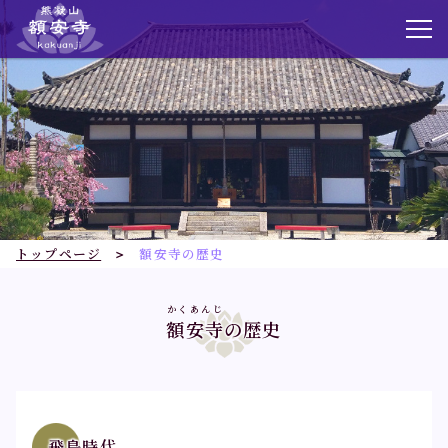
トップページ
お知らせ
額安寺について
トップページ
額安寺の歴史
額安寺の歴史
かくあんじ
境内ご案内
額安寺
の歴史
額安寺霊園
仏舎利殿・納骨堂
飛鳥時代