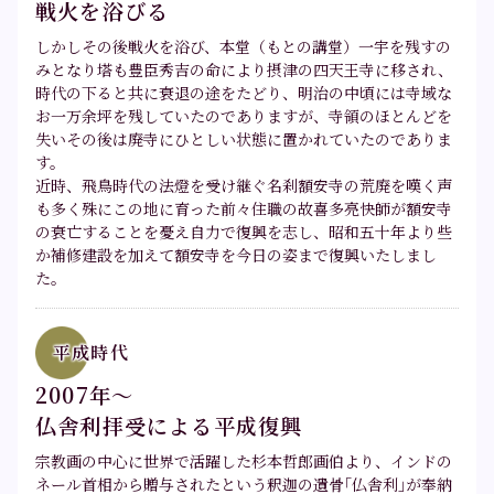
戦火を浴びる
しかしその後戦火を浴び、本堂（もとの講堂）一宇を残すの
みとなり塔も豊臣秀吉の命により摂津の四天王寺に移され、
時代の下ると共に衰退の途をたどり、明治の中頃には寺域な
お一万余坪を残していたのでありますが、寺領のほとんどを
失いその後は廃寺にひとしい状態に置かれていたのでありま
す。
近時、飛鳥時代の法燈を受け継ぐ名刹額安寺の荒廃を嘆く声
も多く殊にこの地に育った前々住職の故喜多亮快師が額安寺
の衰亡することを憂え自力で復興を志し、昭和五十年より些
か補修建設を加えて額安寺を今日の姿まで復興いたしまし
た。
平成時代
2007年～
仏舎利拝受による平成復興
宗教画の中心に世界で活躍した杉本哲郎画伯より、インドの
ネール首相から贈与されたという釈迦の遺骨｢仏舎利｣が奉納